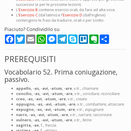
successivi (e per le prossime lezioni).
L'
Esercizio B
contiene esercizi orali, da fare ad alta voce.
L'
Esercizio C
(dal latino) e l'
Esercizio D
(dall'inglese)
contengono le frasi da tradurre, orali o per scritto.
Piaciuto? Condividilo su
Facebook
Twitter
Email
WhatsApp
Messenger
Telegram
Skype
Trello
Evernote
Share
PREREQUISITI
Vocabolario 52. Prima coniugazione,
passivo.
appello, -as, -avi, -atum, -are
, v.tr.,
chiamare
.
concilio, -as, -avi, -atum, -are
, v.tr.,
conciliare, riconciliare
.
creo, -as, -avi, -atum, -are
, v.tr.,
create
.
oppugno, -as, -avi, -atum, -are
, v.tr.,
combattere, attaccare
.
expugno, -as, -avi, -atum, -are
, v.tr.,
espugnare
.
narro, -as, -avi, -atum, -are
, v.tr.,
narrare, raccontare
.
vulnero, -as, -avi, -atum, -are
, v.tr.,
ferire
.
sagitta, -ae
, f.,
freccia
.
victima, -ae
, f.,
vittima
.