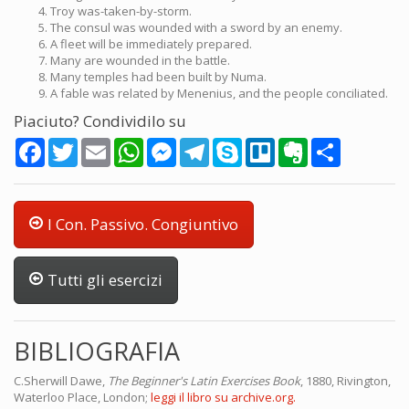
Troy was-taken-by-storm.
The consul was wounded with a sword by an enemy.
A fleet will be immediately prepared.
Many are wounded in the battle.
Many temples had been built by Numa.
A fable was related by Menenius, and the people conciliated.
Piaciuto? Condividilo su
Facebook
Twitter
Email
WhatsApp
Messenger
Telegram
Skype
Trello
Evernote
Share
I Con. Passivo. Congiuntivo
Tutti gli esercizi
BIBLIOGRAFIA
C.Sherwill Dawe,
The Beginner's Latin Exercises Book
, 1880, Rivington,
Waterloo Place, London;
leggi il libro su archive.org.