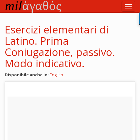
Vai
Toggl
al
navig
testo
principale
Esercizi elementari di
Latino. Prima
Coniugazione, passivo.
Modo indicativo.
Disponibile anche in:
English