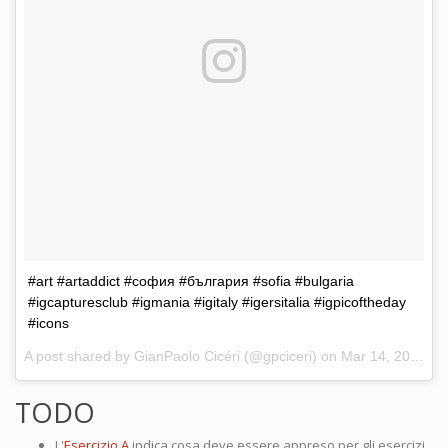
#art #artaddict #софия #българия #sofia #bulgaria
#igcapturesclub #igmania #igitaly #igersitalia #igpicoftheday
#icons
A post shared by GianPaolo Cicéri (@gpciceri) on
Mar 14, 2017 at 12:50am PDT
TODO
L'
Esercizio A
indica cosa deve essere appreso per gli esercizi