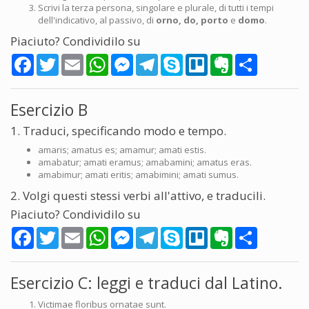
Scrivi la terza persona, singolare e plurale, di tutti i tempi
dell'indicativo, al passivo, di
orno, do, porto
e
domo
.
Piaciuto? Condividilo su
Facebook
Twitter
Email
WhatsApp
Messenger
Telegram
Skype
Trello
Evernote
Share
Esercizio B
1. Traduci, specificando modo e tempo.
amaris; amatus es; amamur; amati estis.
amabatur; amati eramus; amabamini; amatus eras.
amabimur; amati eritis; amabimini; amati sumus.
2. Volgi questi stessi verbi all'attivo, e traducili.
Piaciuto? Condividilo su
Facebook
Twitter
Email
WhatsApp
Messenger
Telegram
Skype
Trello
Evernote
Share
Esercizio C: leggi e traduci dal Latino.
Victimae floribus ornatae sunt.