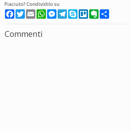
Piaciuto? Condividilo su
Facebook
Twitter
Email
WhatsApp
Messenger
Telegram
Skype
Trello
Evernote
Share
Commenti