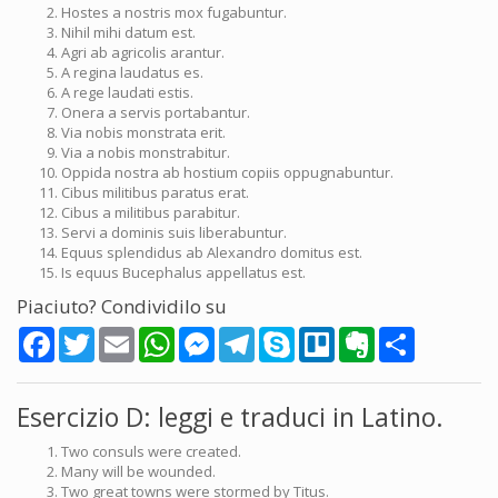
Hostes a nostris mox fugabuntur.
Nihil mihi datum est.
Agri ab agricolis arantur.
A regina laudatus es.
A rege laudati estis.
Onera a servis portabantur.
Via nobis monstrata erit.
Via a nobis monstrabitur.
Oppida nostra ab hostium copiis oppugnabuntur.
Cibus militibus paratus erat.
Cibus a militibus parabitur.
Servi a dominis suis liberabuntur.
Equus splendidus ab Alexandro domitus est.
Is equus Bucephalus appellatus est.
Piaciuto? Condividilo su
Facebook
Twitter
Email
WhatsApp
Messenger
Telegram
Skype
Trello
Evernote
Share
Esercizio D: leggi e traduci in Latino.
Two consuls were created.
Many will be wounded.
Two great towns were stormed by Titus.