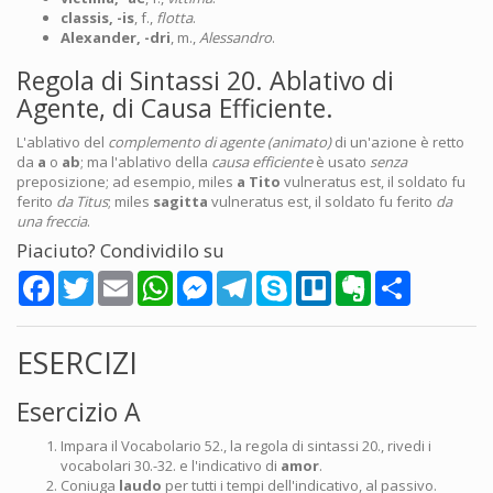
classis, -is
, f.,
flotta
.
Alexander, -dri
, m.,
Alessandro
.
Regola di Sintassi 20. Ablativo di
Agente, di Causa Efficiente.
L'ablativo del
complemento di agente (animato)
di un'azione è retto
da
a
o
ab
; ma l'ablativo della
causa efficiente
è usato
senza
preposizione; ad esempio, miles
a Tito
vulneratus est, il soldato fu
ferito
da Titus
; miles
sagitta
vulneratus est, il soldato fu ferito
da
una freccia
.
Piaciuto? Condividilo su
Facebook
Twitter
Email
WhatsApp
Messenger
Telegram
Skype
Trello
Evernote
Share
ESERCIZI
Esercizio A
Impara il Vocabolario 52., la regola di sintassi 20., rivedi i
vocabolari 30.-32. e l'indicativo di
amor
.
Coniuga
laudo
per tutti i tempi dell'indicativo, al passivo.