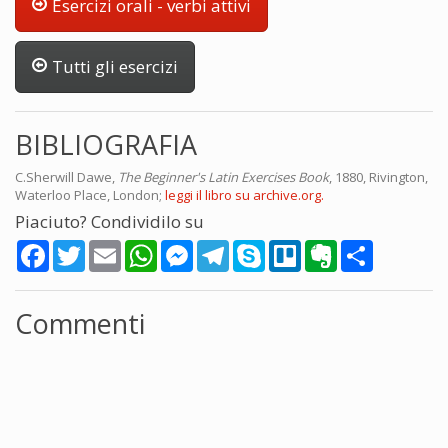
Esercizi orali - verbi attivi
Tutti gli esercizi
BIBLIOGRAFIA
C.Sherwill Dawe,
The Beginner's Latin Exercises Book
, 1880, Rivington,
Waterloo Place, London;
leggi il libro su archive.org.
Piaciuto? Condividilo su
Facebook
Twitter
Email
WhatsApp
Messenger
Telegram
Skype
Trello
Evernote
Share
Commenti