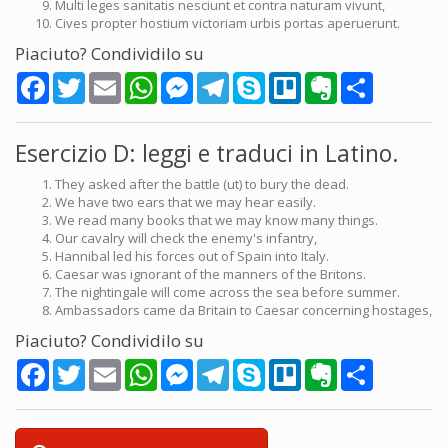
Multi leges sanitatis nesciunt et contra naturam vivunt,
Cives propter hostium victoriam urbis portas aperuerunt.
Piaciuto? Condividilo su
Facebook
Twitter
Email
WhatsApp
Messenger
Telegram
Skype
Trello
Evernote
Share
Esercizio D: leggi e traduci in Latino.
They asked after the battle (ut) to bury the dead.
We have two ears that we may hear easily.
We read many books that we may know many things.
Our cavalry will check the enemy's infantry,
Hannibal led his forces out of Spain into Italy.
Caesar was ignorant of the manners of the Britons.
The nightingale will come across the sea before summer.
Ambassadors came da Britain to Caesar concerning hostages,
Piaciuto? Condividilo su
Facebook
Twitter
Email
WhatsApp
Messenger
Telegram
Skype
Trello
Evernote
Share