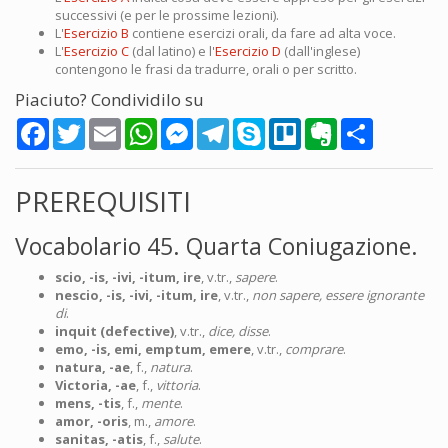
successivi (e per le prossime lezioni).
L'
Esercizio B
contiene esercizi orali, da fare ad alta voce.
L'
Esercizio C
(dal latino) e l'
Esercizio D
(dall'inglese)
contengono le frasi da tradurre, orali o per scritto.
Piaciuto? Condividilo su
Facebook
Twitter
Email
WhatsApp
Messenger
Telegram
Skype
Trello
Evernote
Share
PREREQUISITI
Vocabolario 45. Quarta Coniugazione.
scio, -is, -ivi, -itum, ire
, v.tr.,
sapere
.
nescio, -is, -ivi, -itum, ire
, v.tr.,
non sapere, essere ignorante
di
.
inquit (defective)
, v.tr.,
dice, disse
.
emo, -is, emi, emptum, emere
, v.tr.,
comprare
.
natura, -ae
, f.,
natura
.
Victoria, -ae
, f.,
vittoria
.
mens, -tis
, f.,
mente
.
amor, -oris
, m.,
amore
.
sanitas, -atis
, f.,
salute
.