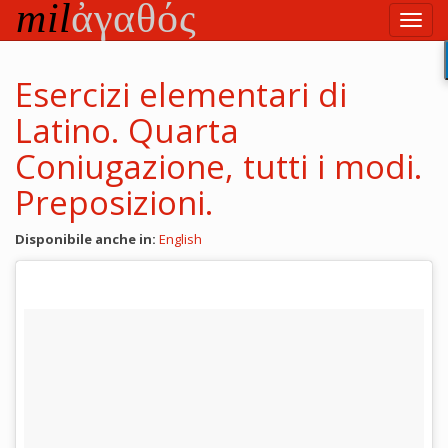
Vai
Toggl
al
navig
testo
principale
Esercizi elementari di
Latino. Quarta
Coniugazione, tutti i modi.
Preposizioni.
Disponibile anche in:
English