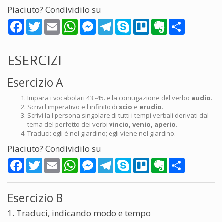
Piaciuto? Condividilo su
Facebook
Twitter
Email
WhatsApp
Messenger
Telegram
Skype
Trello
Evernote
Share
ESERCIZI
Esercizio A
Impara i vocabolari 43.-45. e la coniugazione del verbo
audio
.
Scrivi l'imperativo e l'infinito di
scio
e
erudio
.
Scrivi la I persona singolare di tutti i tempi verbali derivati dal
tema del perfetto dei verbi
vincio, venio, aperio
.
Traduci: egli è nel giardino; egli viene nel giardino.
Piaciuto? Condividilo su
Facebook
Twitter
Email
WhatsApp
Messenger
Telegram
Skype
Trello
Evernote
Share
Esercizio B
1. Traduci, indicando modo e tempo