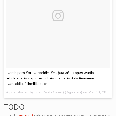
#archiporn #art #artaddict #софия #българия #sofia
#bulgaria #igcapturesclub #igmania #igitaly #museum
#artaddict #like4likeback
A post shared by GianPaolo Cicéri (@gpciceri) on
Mar 13, 2017 at 11:47am PDT
TODO
L'
Esercizio A
indica cosa deve essere appreso per gli esercizi