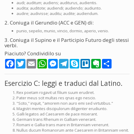
audi; auditum; audiens; auditurus, audientis.
audita; auditote; audiendi; audiendo; audiunto.
audire; audivisse; auditu; audite; audiendum.
2. Coniuga il Gerundio (ACC e GEN) di:
punio, sepelio, munio, vincio, dormio, aperio, venio.
3. Coniuga il Supino e il Participio Futuro degli stessi
verbi.
Piaciuto? Condividilo su
Facebook
Twitter
Email
WhatsApp
Messenger
Telegram
Skype
Trello
Evernote
Share
Esercizio C: leggi e traduci dal Latino.
Rex poetam rogavit ut filium suum erudiret.
Pater meus scit multas res qnas ego nescio.
"Scito," inquit, "amorem non auro emi sed virtutibus."
Magistri mentes discipulorum diligenter erudiunto.
Galli legatos ad Caesarem de pace miserant.
Germani trans Rhenum in Galliam venerant.
Romani e Gallia trans mare in Britanniam venerunt.
Nullus ducum Romanorum ante Caesarem in Britanniam venit.