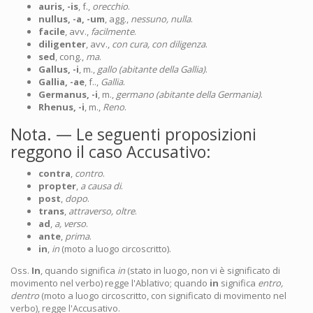
auris, -is
, f.,
orecchio
.
nullus, -a, -um
, agg.,
nessuno, nulla
.
facile
, avv.,
facilmente
.
diligenter
, avv.,
con cura, con diligenza
.
sed
, cong.,
ma
.
Gallus, -i
, m.,
gallo (abitante della Gallia)
.
Gallia, -ae
, f..,
Gallia
.
Germanus, -i
, m.,
germano (abitante della Germania)
.
Rhenus, -i
, m.,
Reno
.
Nota. — Le seguenti proposizioni
reggono il caso Accusativo:
contra
,
contro
.
propter
,
a causa di
.
post
,
dopo
.
trans
,
attraverso, oltre
.
ad
,
a, verso
.
ante
,
prima
.
in
,
in
(moto a luogo circoscritto).
Oss.
In
, quando significa
in
(stato in luogo, non vi è significato di
movimento nel verbo) regge l'Ablativo; quando
in
significa
entro,
dentro
(moto a luogo circoscritto, con significato di movimento nel
verbo), regge l'Accusativo.