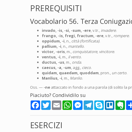
PREREQUISITI
Vocabolario 56. Terza Coniugazi
invado, -is, -si, -sum, -ere
, v.tr.,
invadere
.
frango, -is, fregi, fractum, -ere
, v.tr.,
rompere
.
oppidum, -i
, n.,
città (fortificata)
.
pallium, -i
, n.,
mantello
.
victor, -oris
, m.,
conquistatore, vincitore
.
ventus, -i
, m.,
il vento
.
ductus, -us
, m.,
onda
.
caecus, -a, -um
, agg.,
cieco
.
quidam, quaedam, quoddam
, pron.,
un certo
.
Manlius, -i
, m.,
Manlio
.
Oss. —
-ne
attaccato in fondo a una parola (di solito la 
Piaciuto? Condividilo su
Facebook
Twitter
Email
WhatsApp
Messenger
Telegram
Skype
Trello
Eve
ESERCIZI