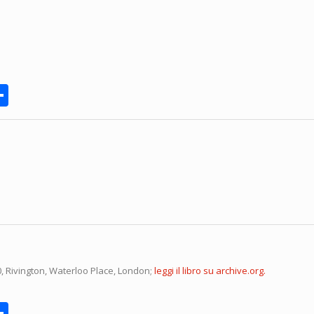
rnote
Share
0, Rivington, Waterloo Place, London;
leggi il libro su archive.org.
rnote
Share