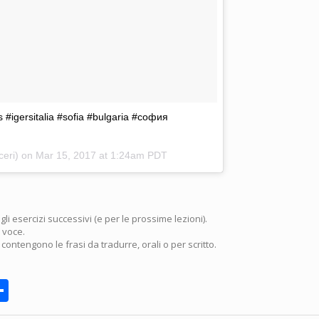
s #igersitalia #sofia #bulgaria #софия
ceri) on
Mar 15, 2017 at 1:24am PDT
 esercizi successivi (e per le prossime lezioni).
a voce.
 contengono le frasi da tradurre, orali o per scritto.
rnote
Share