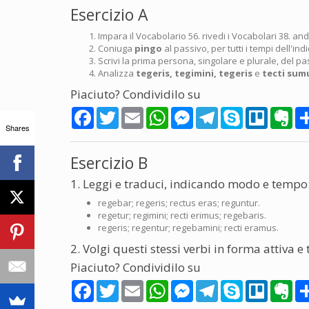
Esercizio A
Impara il Vocabolario 56. rivedi i Vocabolari 38. and 
Coniuga
pingo
al passivo, per tutti i tempi dell'indi
Scrivi la prima persona, singolare e plurale, del pass
Analizza
tegeris, tegimini, tegeris
e
tecti sum
Piaciuto? Condividilo su
Facebook
Twitter
Email
WhatsApp
Messenger
Telegram
Skype
Trello
Eve
Shares
Esercizio B
1. Leggi e traduci, indicando modo e tempo
regebar; regeris; rectus eras; reguntur.
regetur; regimini; recti erimus; regebaris.
regeris; regentur; regebamini; recti eramus.
2. Volgi questi stessi verbi in forma attiva e
Piaciuto? Condividilo su
Facebook
Twitter
Email
WhatsApp
Messenger
Telegram
Skype
Trello
Eve