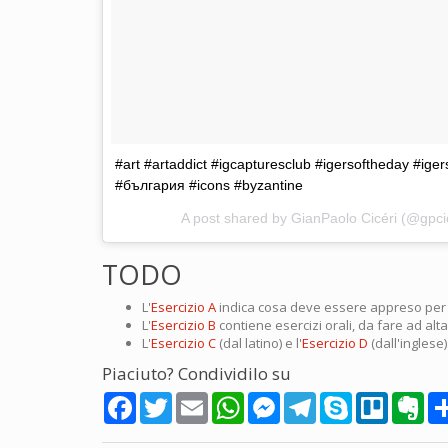
#art #artaddict #igcapturesclub #igersoftheday #iger
#българия #icons #byzantine
A post shared by GianPaolo Cicéri (@gpci
TODO
L'
Esercizio A
indica cosa deve essere appreso per gli
L'
Esercizio B
contiene esercizi orali, da fare ad alt
L'
Esercizio C
(dal latino) e l'
Esercizio D
(dall'inglese)
Piaciuto? Condividilo su
Facebook
Twitter
Email
WhatsApp
Messenger
Telegram
Skype
Trello
Eve