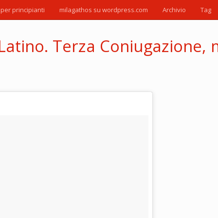
 per principianti
milagathos su wordpress.com
Archivio
Tag
 Latino. Terza Coniugazione, 