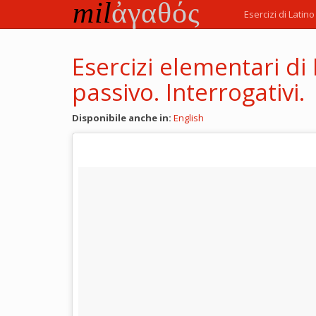
Vai
Esercizi di Latino
al
testo
principale
Esercizi elementari di
passivo. Interrogativi.
Disponibile anche in:
English