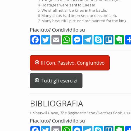
Hostages were sent to Caesar.
We shall not all be killed in the battle.
Many ships had been sent across the sea.
Many beautiful pictures are painted for the king.
Piaciuto? Condividilo su
Facebook
Twitter
Email
WhatsApp
Messenger
Telegram
Skype
Trello
Eve
III Con. Passivo. Congiuntivo
Tutti gli esercizi
BIBLIOGRAFIA
C.Sherwill Dawe,
The Beginner's Latin Exercises Book
, 188
Piaciuto? Condividilo su
Facebook
Twitter
Email
WhatsApp
Messenger
Telegram
Skype
Trello
Eve