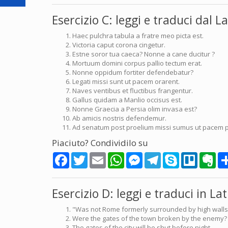
Esercizio C: leggi e traduci dal La
Haec pulchra tabula a fratre meo picta est.
Victoria caput corona cingetur.
Estne soror tua caeca? Nonne a cane ducitur ?
Mortuum domini corpus pallio tectum erat.
Nonne oppidum fortiter defendebatur?
Legati missi sunt ut pacem orarent.
Naves ventibus et fluctibus frangentur.
Gallus quidam a Manlio occisus est.
Nonne Graecia a Persia olim invasa est?
Ab amicis nostris defendemur.
Ad senatum post proelium missi sumus ut pacem
Piaciuto? Condividilo su
Facebook
Twitter
Email
WhatsApp
Messenger
Telegram
Skype
Trello
Eve
Esercizio D: leggi e traduci in Lat
"Was not Rome formerly surrounded by high walls
Were the gates of the town broken by the enemy?
The gates of the city will be shut before night.