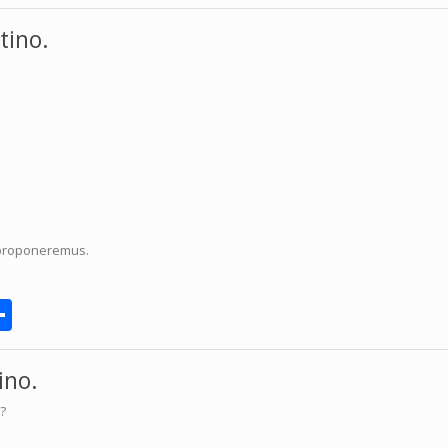
tino.
 proponeremus.
rnote
Share
ino.
?