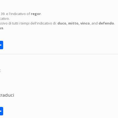
39. e l'indicativo of
regor
.
cativo.
ivo di tutti i tempi dell'indicativo di:
duco, mitto, vinco
, and
defendo
.
us
.
rnote
Share
:
 traduci
rnote
Share