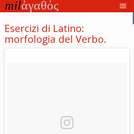
Vai
Toggl
al
navig
testo
principale
Esercizi di Latino:
morfologia del Verbo.