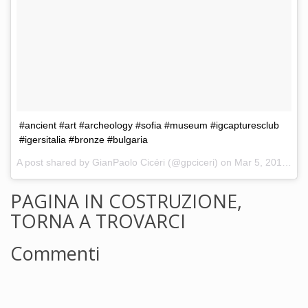
#ancient #art #archeology #sofia #museum #igcapturesclub
#igersitalia #bronze #bulgaria
A post shared by GianPaolo Cicéri (@gpciceri) on
Mar 5, 2017 at 12:22am PST
PAGINA IN COSTRUZIONE,
TORNA A TROVARCI
Commenti