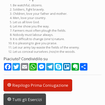
Be watchful, citizens.
Soldiers, fight bravely.
Children, love your father and mother.
Men, love your country.
Let us all love God.
Let me show you the way.
Farmers must often plough the fields.
Nobody must labour always.
It is difficult to change (one's) nature.
It is pleasing to give you praise.
Let our army lay-waste the fields of the enemy.
Let us conceal ourselves
(nos)
in the woods.
Piaciuto? Condividilo su
Facebook
Twitter
Email
WhatsApp
Messenger
Telegram
Skype
Trello
Evernote
Share
Riepilogo Prima Coniugazione
Tutti gli Esercizi