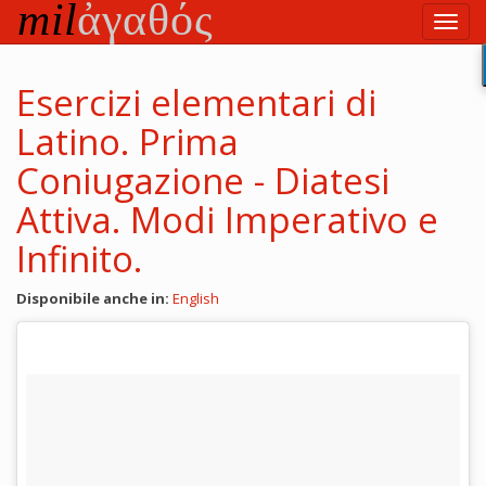
Vai
Toggl
al
navig
testo
principale
Esercizi elementari di
Latino. Prima
Coniugazione - Diatesi
Attiva. Modi Imperativo e
Infinito.
Disponibile anche in:
English