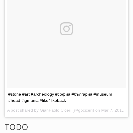
#stone #art #archeology #софия #българия #museum
#head #igmania #like4likeback
A post shared by GianPaolo Cicéri (@gpciceri) on
Mar 7, 2017 at 12:04pm PST
TODO