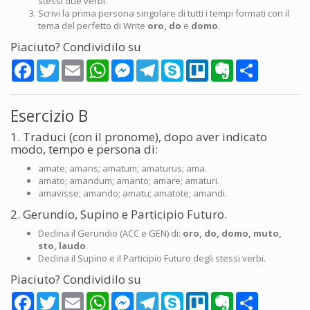
stessi due verbi.
Scrivi la prima persona singolare di tutti i tempi formati con il
tema del perfetto di Write
oro, do
e
domo
.
Piaciuto? Condividilo su
Facebook
Twitter
Email
WhatsApp
Messenger
Telegram
Skype
Trello
Evernote
Share
Esercizio B
1. Traduci (con il pronome), dopo aver indicato
modo, tempo e persona di:
amate; amans; amatum; amaturus; ama.
amato; amandum; amanto; amare; amaturi.
amavisse; amando; amatu; amatote; amandi.
2. Gerundio, Supino e Participio Futuro.
Declina il Gerundio (ACC e GEN) di:
oro, do, domo, muto,
sto, laudo
.
Declina il Supino e il Participio Futuro degli stessi verbi.
Piaciuto? Condividilo su
Facebook
Twitter
Email
WhatsApp
Messenger
Telegram
Skype
Trello
Evernote
Share