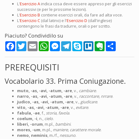
L'
Esercizio A
indica cosa deve essere appreso per gli esercizi
successivi (e per le prossime lezioni).
L'
Esercizio B
contiene esercizi orali, da fare ad alta voce.
L'
Esercizio C
(dal latino) e l'
Esercizio D
(dall'inglese)
contengono le frasi da tradurre, orali o per scritto.
Piaciuto? Condividilo su
Facebook
Twitter
Email
WhatsApp
Messenger
Telegram
Skype
Trello
Evernote
Share
PREREQUISITI
Vocabolario 33. Prima Coniugazione.
muto, -as, -avi, -atum, -are
, v.,
cambiare
.
narro, -as, -avi, -atum, -are
, v.,
raccontare, nrrare
.
judico, -as, -avi, -atum, -are
, v.,
giudicare
.
vito, -as, -avi, -atum, -are
, v.,
evitare
.
fabula, -ae
, f.,
storia, favola
.
coelum, -i
, n.,
cielo
.
liberi, -orum
, m.pl.,
bambini
.
mores, -um
, m.pl.,
maniere, carattere morale
.
nemo, neminis
, m./f.,
nessuno
.