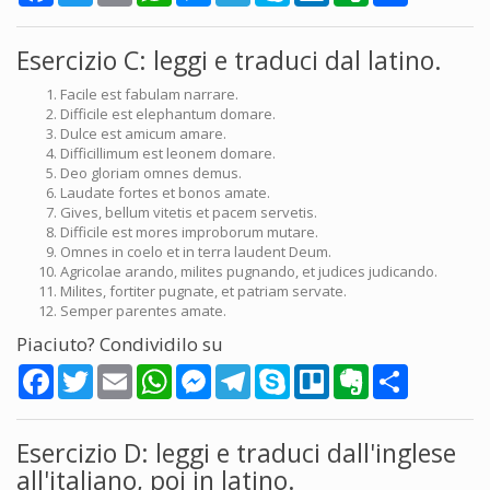
Esercizio C: leggi e traduci dal latino.
Facile est fabulam narrare.
Difficile est elephantum domare.
Dulce est amicum amare.
Difficillimum est leonem domare.
Deo gloriam omnes demus.
Laudate fortes et bonos amate.
Gives, bellum vitetis et pacem servetis.
Difficile est mores improborum mutare.
Omnes in coelo et in terra laudent Deum.
Agricolae arando, milites pugnando, et judices judicando.
Milites, fortiter pugnate, et patriam servate.
Semper parentes amate.
Piaciuto? Condividilo su
Facebook
Twitter
Email
WhatsApp
Messenger
Telegram
Skype
Trello
Evernote
Share
Esercizio D: leggi e traduci dall'inglese
all'italiano, poi in latino.