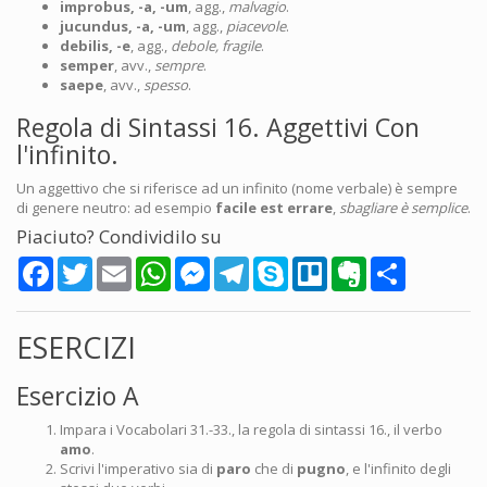
improbus, -a, -um
, agg.,
malvagio
.
jucundus, -a, -um
, agg.,
piacevole
.
debilis, -e
, agg.,
debole, fragile
.
semper
, avv.,
sempre
.
saepe
, avv.,
spesso
.
Regola di Sintassi 16. Aggettivi Con
l'infinito.
Un aggettivo che si riferisce ad un infinito (nome verbale) è sempre
di genere neutro: ad esempio
facile est errare
,
sbagliare è semplice
.
Piaciuto? Condividilo su
Facebook
Twitter
Email
WhatsApp
Messenger
Telegram
Skype
Trello
Evernote
Share
ESERCIZI
Esercizio A
Impara i Vocabolari 31.-33., la regola di sintassi 16., il verbo
amo
.
Scrivi l'imperativo sia di
paro
che di
pugno
, e l'infinito degli